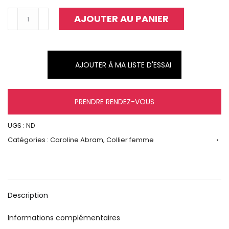
quantité
AJOUTER AU PANIER
de
Chaine
Chérie
AJOUTER À MA LISTE D'ESSAI
PRENDRE RENDEZ-VOUS
UGS :
ND
Catégories :
Caroline Abram
,
Collier femme
Description
Informations complémentaires