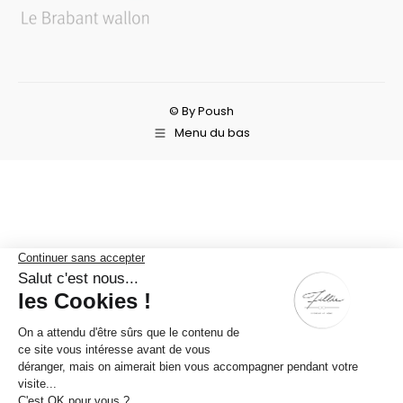
© By Poush
Menu du bas