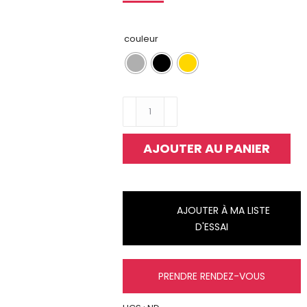
couleur
quantité
de
Face
AJOUTER AU PANIER
à
main
Holy
Rond
AJOUTER À MA LISTE
D'ESSAI
PRENDRE RENDEZ-VOUS