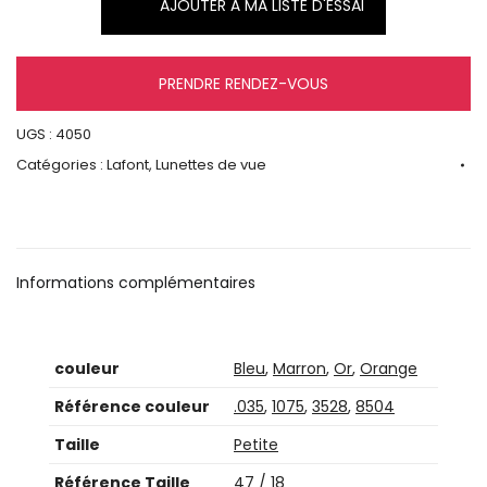
AJOUTER À MA LISTE D'ESSAI
PRENDRE RENDEZ-VOUS
UGS :
4050
Catégories :
Lafont
,
Lunettes de vue
Informations complémentaires
couleur
Bleu
,
Marron
,
Or
,
Orange
Référence couleur
.035
,
1075
,
3528
,
8504
Taille
Petite
Référence Taille
47 / 18