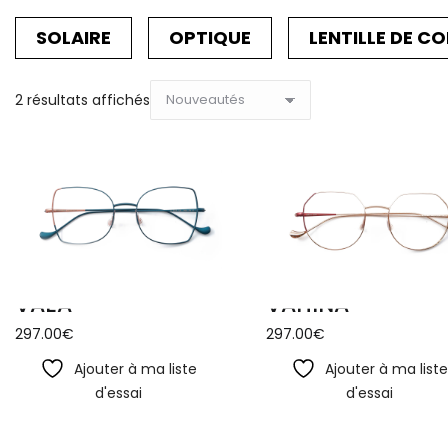
SOLAIRE
OPTIQUE
LENTILLE DE C
Trié
2 résultats affichés
du
plus
récent
au
plus
ancien
VAEA
VAHINA
297.00
€
297.00
€
Ajouter à ma liste
Ajouter à ma list
d'essai
d'essai