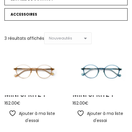
ACCESSOIRES
Trié
3 résultats affichés
du
plus
récent
au
plus
ancien
MINI SPRITZ 1
MINI SPRITZ 1
162.00
€
162.00
€
Ajouter à ma liste
Ajouter à ma liste
d'essai
d'essai