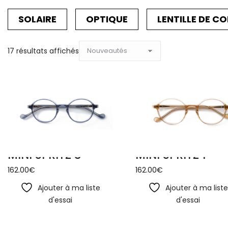
SOLAIRE
OPTIQUE
LENTILLE DE C
Trié
17 résultats affichés
du
plus
récent
au
plus
ancien
MINI SPRITZ 3
MINI SPRITZ 1
162.00
€
162.00
€
Ajouter à ma liste
Ajouter à ma list
d'essai
d'essai