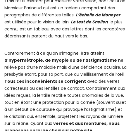
Trois tests existent pour mesurer votre vision, dont celui de
Monsieur Parinaud qui est un tableau comportant des
paragraphes de différentes tailles.
L’échelle de Monoyer
est utilisée pour la vision de loin.
Le test de Snellen
, le plus
connu, est un tableau avec des lettres dont les caractères
décroissants partent du haut vers le bas.
Contrairement à ce qu’on s’imagine, être atteint
d’hypermétropie, de myopie ou de l’astigmatisme
ne
relève pas d’une maladie mais d’une déficience oculaire. La
presbytie étant, pour sa part, due au vieillissement de l’œil.
Tous ces inconvénients se corrigent
avec des
verres
correcteurs
ou des
lentilles de contact
. Contrairement aux
idées reçues, la lentille rectifie toutes anomalies de la vue,
tout en étant une protection pour la cornée (souvent sujet
à un défaut de courbure qui provoque l’astigmatisme) et
le cristallin qui, ensemble, projettent les rayons de lumière
sur la rétine. Quant aux
verres et aux montures, nous
proposons un large choix sur notre site.